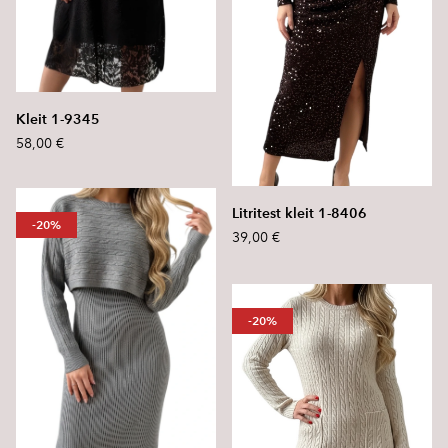
Kleit 1-9345
58,00 €
Litritest kleit 1-8406
-20%
39,00 €
-20%