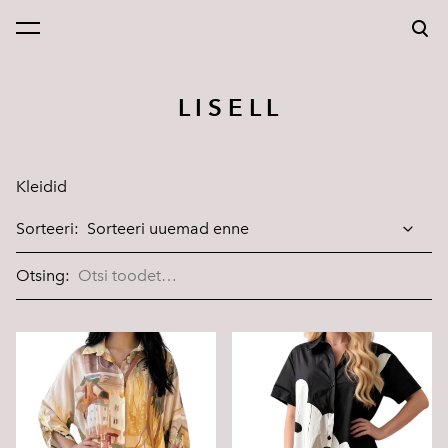
lisati ostukorvi.
Vaata ostukorvi
L I S E L L
Kleidid
Sorteeri:
Otsing: