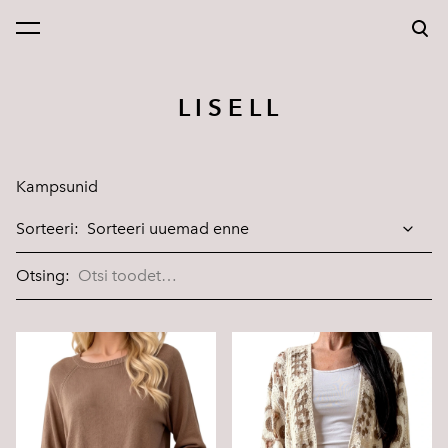
lisati ostukorvi.
Vaata ostukorvi
L I S E L L
Kampsunid
Sorteeri:
Otsing: