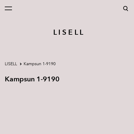
lisati ostukorvi.
Vaata ostukorvi
L I S E L L
LISELL
Kampsun 1-9190
Kampsun 1-9190