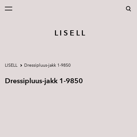
lisati ostukorvi.
Vaata ostukorvi
L I S E L L
LISELL
Dressipluus-jakk 1-9850
Dressipluus-jakk 1-9850
1 / 2