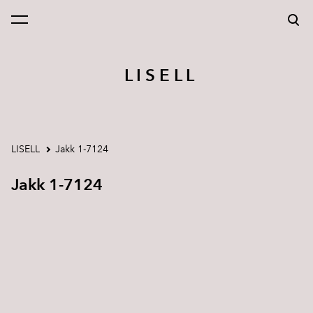
lisati ostukorvi.
Vaata ostukorvi
L I S E L L
LISELL
Jakk 1-7124
Jakk 1-7124