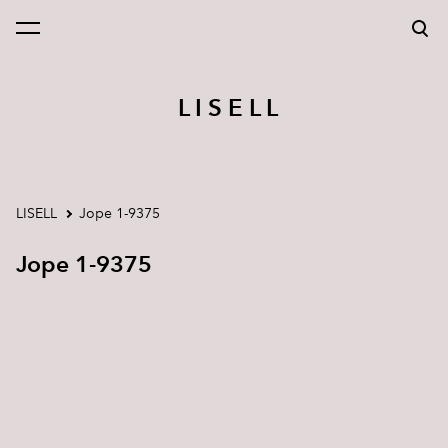
lisati ostukorvi.
Vaata ostukorvi
L I S E L L
LISELL
Jope 1-9375
Jope 1-9375
1 / 2