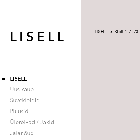
L I S E L L
LISELL
Kleit 1-7173
LISELL
Uus kaup
Suvekleidid
Pluusid
Ülerõivad / Jakid
Jalanõud