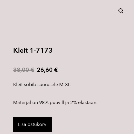
lisati ostukorvi.
Vaata ostukorvi
Kleit 1-7173
38,00 €
26,60 €
Kleit sobib suurusele M-XL.
Materjal on 98% puuvill ja 2% elastaan.
Lisa ostukorvi