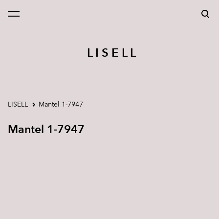
lisati ostukorvi.
Vaata ostukorvi
L I S E L L
LISELL
Mantel 1-7947
Mantel 1-7947
1 / 3