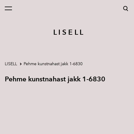
lisati ostukorvi.
Vaata ostukorvi
L I S E L L
LISELL
Pehme kunstnahast jakk 1-6830
Pehme kunstnahast jakk 1-6830
1 / 3