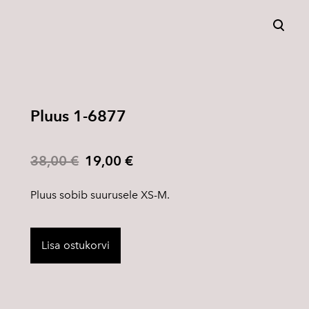
lisati ostukorvi.
Vaata ostukorvi
Pluus 1-6877
38,00 €
19,00 €
Pluus sobib suurusele XS-M.
Lisa ostukorvi