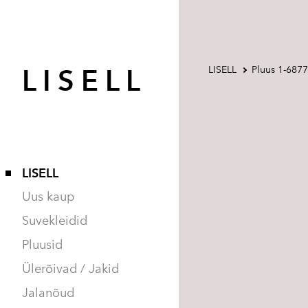
L I S E L L
LISELL
Pluus 1-6877
LISELL
Uus kaup
Suvekleidid
Pluusid
Ülerõivad / Jakid
Jalanõud