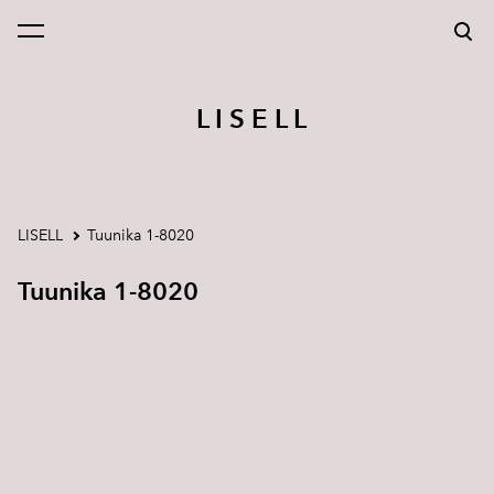
lisati ostukorvi.
Vaata ostukorvi
L I S E L L
LISELL
Tuunika 1-8020
Tuunika 1-8020
1 / 2